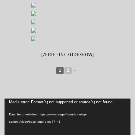
[ZEIGE EINE SLIDESHOW]
1
2
►
Video-
Media error: Format(s) not supported or source(s) not found
Player
Datei herunterladen: https://www.steege-freunde.de/wp-
content/video/beschattung.mp4?_=1