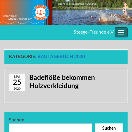
Steege-Freunde e.V.
Navig
umsc
KATEGORIE:
BAUTAGEBUCH 2020
Badeflöße bekommen
MAI
25
Holzverkleidung
2020
Suchen
Suchen