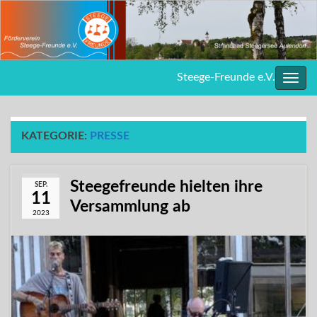
Steege-Freunde e.V.
Navig
umsc
KATEGORIE:
PRESSE
Steegefreunde hielten ihre
SEP.
11
Versammlung ab
2023