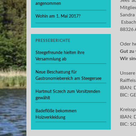
Sees a
angenommen
Mitglie
Sandra
Wohin am 1. Mai 2017?
Esbach
88326 A
PRESSEBERICHTE
Oder he
Gut zu 
Steegefreunde hielten ihre
Wir sin
Versammlung ab
Neue Beschattung für
Unsere
Gastronomiebereich am Steegersee
Raiffei
IBAN: 
Hartmut Sczech zum Vorsitzenden
BIC: 
gewählt
Kreissp
Badeflöße bekommen
IBAN: 
Holzverkleidung
BIC: 