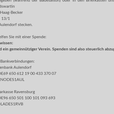
bgeben (während der Badesaison) oder in den Briefkasten uns
dswartin
 Haag-Becker
 13/1
ulendorf stecken.
lfen Sie mit einer Spende:
wissen:
d ein gemeinnütziger Verein. Spenden sind also steuerlich abzu
 Bankverbindungen:
senbank Aulendorf
DE69 650 612 19 00 433 370 07
GENODES1AUL
arkasse Ravensburg
DE96 650 501 100 101 093 693
SOLADES1RVB