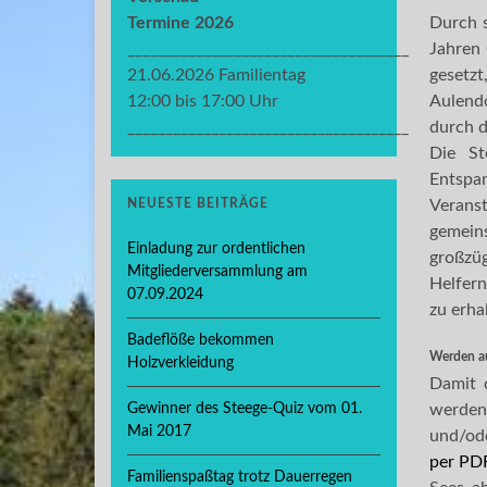
Termine 2026
Durch s
_____________________________________
Jahren 
21.06.2026 Familientag
gesetzt
12:00 bis 17:00 Uhr
Aulendo
_____________________________________
durch d
Die St
Entspan
NEUESTE BEITRÄGE
Veranst
gemeins
Einladung zur ordentlichen
großzüg
Mitgliederversammlung am
Helfern
07.09.2024
zu erha
Badeflöße bekommen
Werden au
Holzverkleidung
Damit 
Gewinner des Steege-Quiz vom 01.
werden 
Mai 2017
und/ode
per PD
Familienspaßtag trotz Dauerregen