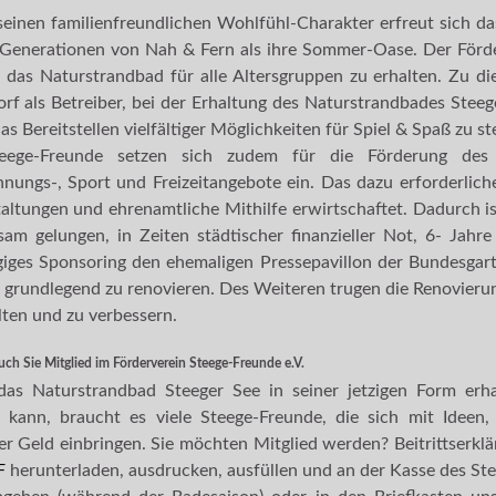
einen familienfreundlichen Wohlfühl-Charakter erfreut sich das
Generationen von Nah & Fern als ihre Sommer-Oase. Der Förder
, das Naturstrandbad für alle Altersgruppen zu erhalten. Zu d
rf als Betreiber, bei der Erhaltung des Naturstrandbades Steege
as Bereitstellen vielfältiger Möglichkeiten für Spiel & Spaß zu st
eege-Freunde setzen sich zudem für die Förderung des 
nungs-, Sport und Freizeitangebote ein. Das dazu erforderlich
altungen und ehrenamtliche Mithilfe erwirtschaftet. Dadurch 
am gelungen, in Zeiten städtischer finanzieller Not, 6- Jah
iges Sponsoring den ehemaligen Pressepavillon der Bundesgarte
 grundlegend zu renovieren. Des Weiteren trugen die Renovie
lten und zu verbessern.
ch Sie Mitglied im Förderverein Steege-Freunde e.V.
das Naturstrandbad Steeger See in seiner jetzigen Form erha
kann, braucht es viele Steege-Freunde, die sich mit Ideen, 
r Geld einbringen. Sie möchten Mitglied werden? Beitrittserkl
F
herunterladen, ausdrucken, ausfüllen und an der Kasse des St