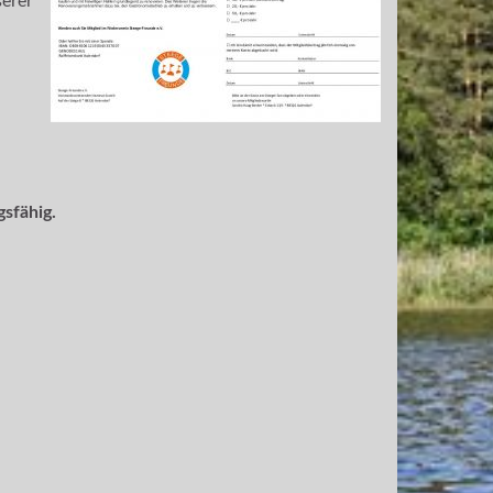
erer
gsfähig.