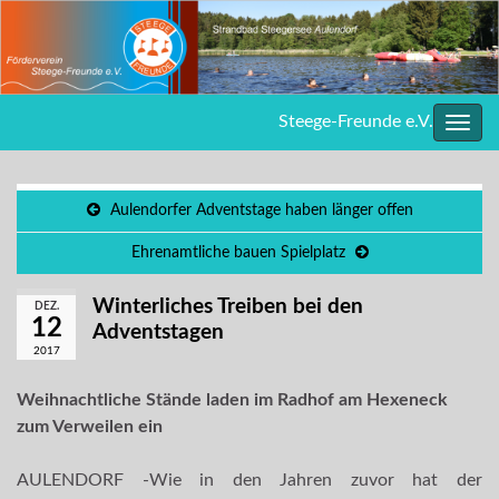
Steege-Freunde e.V.
Navig
umsc
Aulendorfer Adventstage haben länger offen
Ehrenamtliche bauen Spielplatz
Winterliches Treiben bei den
DEZ.
12
Adventstagen
2017
Weihnachtliche Stände laden im Radhof am Hexeneck
zum Verweilen ein
AULENDORF -Wie in den Jahren zuvor hat der