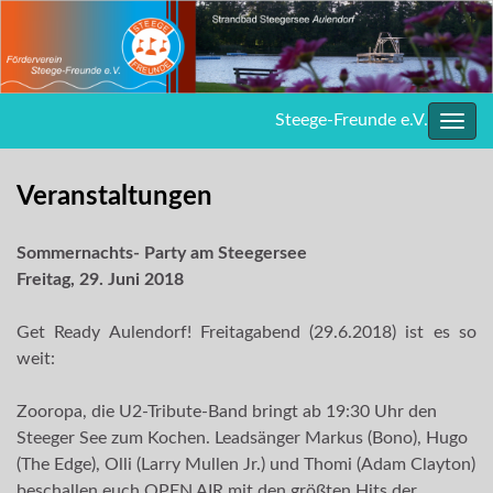
Steege-Freunde e.V.
Navig
umsc
Veranstaltungen
Sommernachts- Party am Steegersee
Freitag, 29. Juni 2018
Get Ready Aulendorf! Freitagabend (29.6.2018) ist es so
weit:
Zooropa, die U2-Tribute-Band bringt ab 19:30 Uhr den
Steeger See zum Kochen. Leadsänger Markus (Bono), Hugo
(The Edge), Olli (Larry Mullen Jr.) und Thomi (Adam Clayton)
beschallen euch OPEN AIR mit den größten Hits der