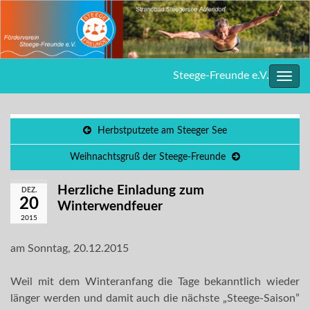
Steege-Freunde e.V.
Navig
umsc
Herbstputzete am Steeger See
Weihnachtsgruß der Steege-Freunde
Herzliche Einladung zum
DEZ.
20
Winterwendfeuer
2015
am Sonntag, 20.12.2015
Weil mit dem Winteranfang die Tage bekanntlich wieder
länger werden und damit auch die nächste „Steege-Saison”