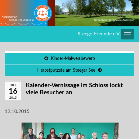
Steege-Freunde e.V.
Navig
umsc
Kinder-Malwettbewerb
Herbstputzete am Steeger See
Kalender-Vernissage im Schloss lockt
OKT.
16
viele Besucher an
2015
12.10.2015