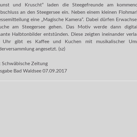
unst und Kruscht“ laden die Steegefreunde am kommen
bschluss an den Steegersee ein. Neben einem kleinen Flohma
essemitteilung eine „Magische Kamera“. Dabei dürfen Erwachs
uche am Steegersee gehen. Das Motiv werde dann digital
sante Halbtonbilder entstünden. Diese zeigten ineinander verl
Uhr gibt es Kaffee und Kuchen mit musikalischer Umr
derversammlung angesetzt. (sz)
: Schwäbische Zeitung
usgabe Bad Waldsee 07.09.2017