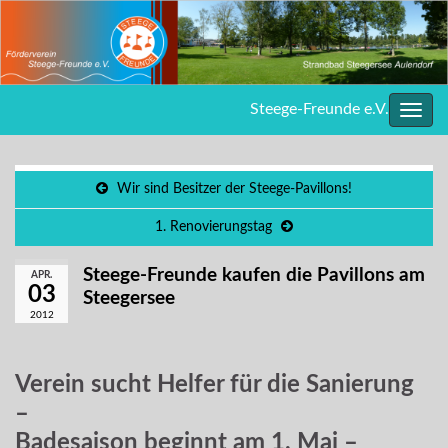
Steege-Freunde e.V.
Navig
umsc
Wir sind Besitzer der Steege-Pavillons!
1. Renovierungstag
Steege-Freunde kaufen die Pavillons am
APR.
03
Steegersee
2012
Verein sucht Helfer für die Sanierung
–
Badesaison beginnt am 1. Mai –